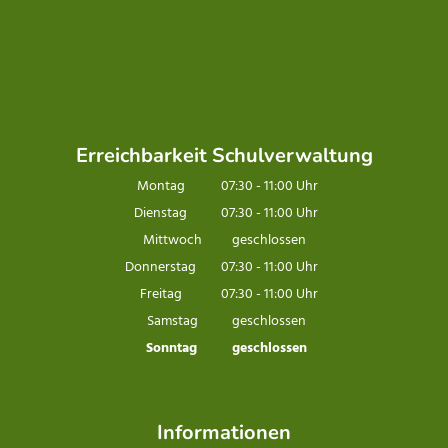
Erreichbarkeit Schulverwaltung
Montag
07:30
-
11:00
Uhr
Von 07:30 bis 11:00 Uhr
Dienstag
07:30
-
11:00
Uhr
Von 07:30 bis 11:00 Uhr
Mittwoch
geschlossen
Donnerstag
07:30
-
11:00
Uhr
Von 07:30 bis 11:00 Uhr
Freitag
07:30
-
11:00
Uhr
Von 07:30 bis 11:00 Uhr
Samstag
geschlossen
Sonntag
geschlossen
Informationen