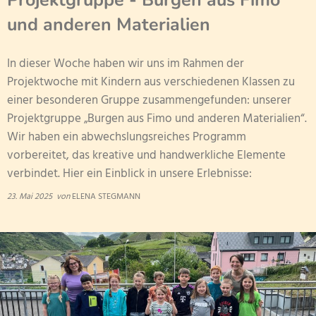
Projektgruppe - Burgen aus Fimo
Erfolgreiches Elterncafé
Klasse 4a
und anderen Materialien
Klasse 4b
Förderpenny - Wir sind im Finale!
Klasse 4c
In dieser Woche haben wir uns im Rahmen der
Projektwoche mit Kindern aus verschiedenen Klassen zu
Spendendose im Weingarten Coc
einer besonderen Gruppe zusammengefunden: unserer
Projektgruppe „Burgen aus Fimo und anderen Materialien“.
Wir haben ein abwechslungsreiches Programm
vorbereitet, das kreative und handwerkliche Elemente
verbindet. Hier ein Einblick in unsere Erlebnisse:
23. Mai 2025
von
ELENA STEGMANN