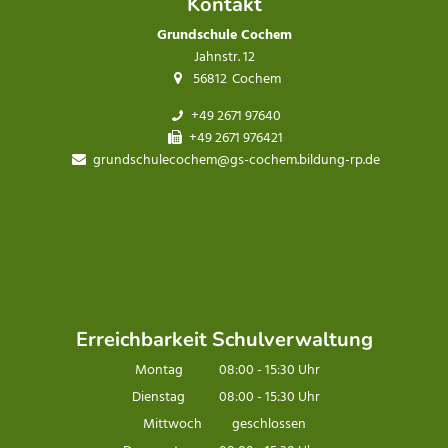
Kontakt
Grundschule Cochem
Jahnstr. 12
56812
Cochem
+49 2671 97640
+49 2671 976421
grundschulecochem@gs-cochem.bildung-rp.de
Erreichbarkeit Schulverwaltung
Montag
08:00
-
15:30
Uhr
Von 08:00 bis 15:30 Uhr
Dienstag
08:00
-
15:30
Uhr
Von 08:00 bis 15:30 Uhr
Mittwoch
geschlossen