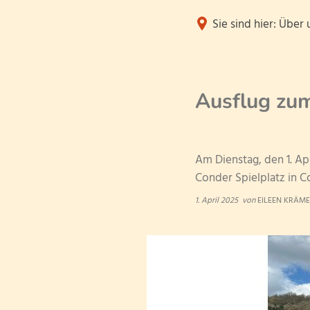
Sie sind hier:
Über 
Aktuelles
Ausflug zum
Archiv
Veranstaltungen
Am Dienstag, den 1. Ap
Conder Spielplatz in 
Termine
1. April 2025
von
EILEEN KRÄM
Downloads und L