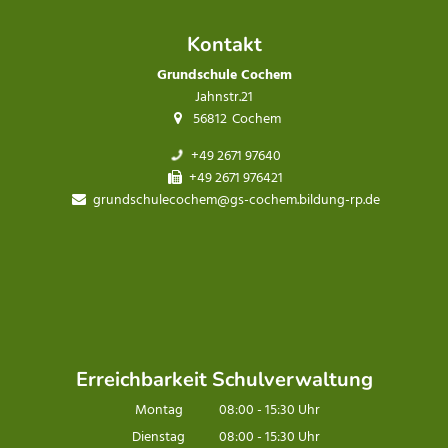
Kontakt
Grundschule Cochem
Jahnstr.21
56812
Cochem
+49 2671 97640
+49 2671 976421
grundschulecochem@gs-cochem.bildung-rp.de
Erreichbarkeit Schulverwaltung
Montag
08:00
-
15:30
Uhr
Von 08:00 bis 15:30 Uhr
Dienstag
08:00
-
15:30
Uhr