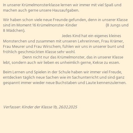
Erfolgreiches Elterncafé
Klasse 4a
In unserer Krümelmonsterklasse lernen wir immer mit viel Spaß und
machen auch gerne unsere Hausaufgaben.
Klasse 4b
Förderpenny - Wir sind im Finale!
Wir haben schon viele neue Freunde gefunden, denn in unserer Klasse
Klasse 4c
sind im Moment 16 Krümelmonster-Kinder (8 Jungs und
8 Mädchen).
Spendendose im Weingarten Coc
Jedes Kind hat ein eigenes kleines
Monsterchen und zusammen mit unseren Lehrerinnen, Frau Krämer,
Frau Meurer und Frau Wirschem, fühlen wir uns in unserer bunt und
fröhlich geschmückten Klasse sehr wohl.
Denn nicht nur das Krümelmonster, das in unserer Klasse
lebt, sondern auch wir lieben es unheimlich gerne, Kekse zu essen.
Beim Lernen und Spielen in der Schule haben wir immer viel Freude,
entdecken täglich neue Sachen wie im Sachunterricht und sind ganz
gespannt immer wieder neue Buchstaben und Laute kennenzulernen.
Verfasser: Kinder der Klasse 1b, 26.02.2025