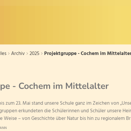
Personalrat
Verkehrszauberer
Klasse 4a
Uns
Aus
Die
Förderp
Vorlesewettbewerb 2025
Klasse 4b
Das 
Aus
Aus
Die
Ein Sponsorenlauf - für ein L
Spende
Klasse 4c
Uns
Uns
Abe
Die
Bundesweiter Vorlesetag an 
Ein 
Spo
Uns
Zauberhafte Tage auf dem C
Ges
Wal
Puppentheater "Utz der Unglüc
les
Archiv
2025
Projektgruppe - Cochem im Mittelalte
Unse
Kla
Herz
Elt
Ein
Vor
pe - Cochem im Mittelalter
Kar
Kar
Vor
Vor
is zum 23. Mai stand unsere Schule ganz im Zeichen von „Uns
Uns
gruppen erkundeten die Schülerinnen und Schüler unsere Hei
e Weise – von Geschichte über Natur bis hin zu regionalem B
MANN