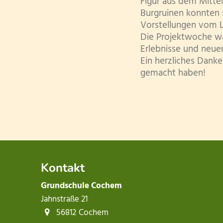
Figur aus dem Mitte
Burgruinen konnten 
Vorstellungen vom L
Die Projektwoche war
Erlebnisse und neu
Ein herzliches Danke
gemacht haben!
Kontakt
Grundschule Cochem
Jahnstraße 21
56812
Cochem