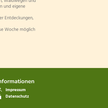
ern, Waldwegen und
en und eigene
ler Entdeckungen,
iese Woche möglich
nformationen
Impressum
Datenschutz